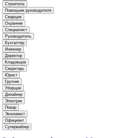
Строитель
Помощник руководителя
Сварщик
Охранник
Специалист
Руководитель
Бухгалтер
Инженер
Директор
Кладовщик
Секретарь
Юрист
Грузчик
Уборщик
Дизайнер
Электрик
Повар
Экономист
Официант
Супервайзер