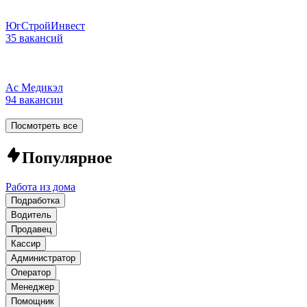
ЮгСтройИнвест
35 вакансий
Ас Медикэл
94 вакансии
Посмотреть все
Популярное
Работа из дома
Подработка
Водитель
Продавец
Кассир
Администратор
Оператор
Менеджер
Помощник