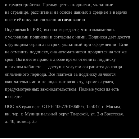
тратите много времени на поиск и вручную поднимаете
и трудоустройства. Преимущества подписки, указанные
резюме
на странице, рассчитаны на основе данных в среднем в неделю
после её покупки согласно
хотите сравнить себя с конкурентами и оценить шансы
исследованию
Подключая hh PRO, вы подтверждаете, что ознакомились
с условиями подписки и согласны с ними. Подписка даёт доступ
к функциям сервиса на срок, указанный при оформлении. Если
не отменить подписку, она автоматически продлится на тот же
срок. Вы имеете право в любое время отменить подписку
в личном кабинете — доступ к услугам сохранится до конца
оплаченного периода. Все платежи за подписку являются
окончательными и не подлежат возврату, кроме случаев,
предусмотренных законодательством. Полные условия есть
в оферте
ООО «Хэдхантер», ОГРН 1067761906805, 125047, г. Москва,
вн. тер. г. Муниципальный округ Тверской, ул. 2-я Брестская,
д. 48, помещ. 25