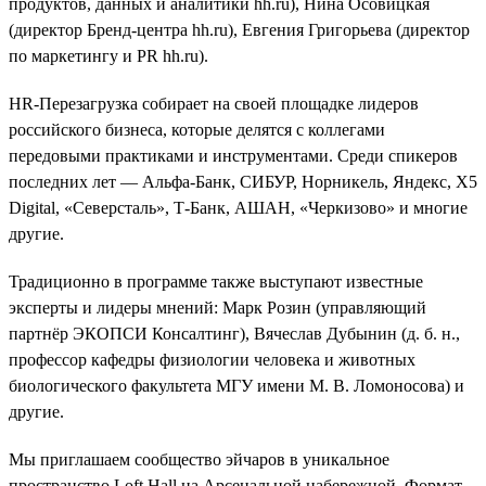
продуктов, данных и аналитики hh.ru), Нина Осовицкая
(директор Бренд-центра hh.ru), Евгения Григорьева (директор
по маркетингу и PR hh.ru).
HR-Перезагрузка собирает на своей площадке лидеров
российского бизнеса, которые делятся с коллегами
передовыми практиками и инструментами. Среди спикеров
последних лет — Альфа-Банк, СИБУР, Норникель, Яндекс, Х5
Digital, «Северсталь», Т-Банк, АШАН, «Черкизово» и многие
другие.
Традиционно в программе также выступают известные
эксперты и лидеры мнений: Марк Розин (управляющий
партнёр ЭКОПСИ Консалтинг), Вячеслав Дубынин (д. б. н.,
профессор кафедры физиологии человека и животных
биологического факультета МГУ имени М. В. Ломоносова) и
другие.
Мы приглашаем сообщество эйчаров в уникальное
пространство Loft Hall на Арсенальной набережной. Формат