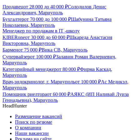
Продавец
от
28 000
до
40 000
₽
Солодилов Денис
Александрович, Мариуполь
Бухгалтер
от
70 000
до
100 000
₽
Шабунина Татьяна
Николаевна, Мариуполь
Менеджер по продажам в IT -школу
KIBERone
от
30 000
до
60 000
₽
Шкареда Анастасия
Викторовна, Мариуполь
Бармен
от
75 000
₽
Вика СВ, Мариуполь
Супервайзер
от
100 000
₽
Залавин Роман Валериевич,
Мариуполь
Категорийный менеджер
от
80 000
₽
Фирма Каскад,
Мариуполь
Врач-эндокринолог, г. Мариуполь
от
100 000
₽
Ас Медикэл,
Мариуполь
Помощник риелтора
от
60 000
₽
АЯКС (ИП Наливай Луиза
Геннадьевна), Мариуполь
HeadHunter
Размещение вакансий
Поиск по резюме
О компании
Наши вакансии
Реклама на сайте