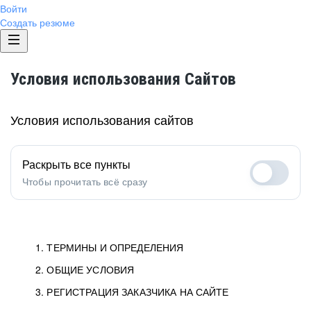
Войти
Создать резюме
Условия использования Сайтов
Условия использования сайтов
Раскрыть все пункты
Чтобы прочитать всё сразу
1. ТЕРМИНЫ И ОПРЕДЕЛЕНИЯ
2. ОБЩИЕ УСЛОВИЯ
1.1. Хэдхантер
исполнитель, юридическое
лицо ООО «Хэдхантер», ИНН
Условия определяют отношения между Заказчиками,
3. РЕГИСТРАЦИЯ ЗАКАЗЧИКА НА САЙТЕ
7718620740, адрес: 125047,
Пользователями и Хэдхантер.