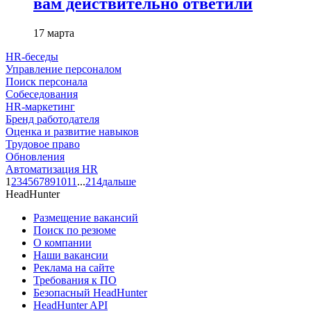
вам действительно ответили
17 марта
HR-беседы
Управление персоналом
Поиск персонала
Собеседования
HR-маркетинг
Бренд работодателя
Оценка и развитие навыков
Трудовое право
Обновления
Автоматизация HR
1
2
3
4
5
6
7
8
9
10
11
...
214
дальше
HeadHunter
Размещение вакансий
Поиск по резюме
О компании
Наши вакансии
Реклама на сайте
Требования к ПО
Безопасный HeadHunter
HeadHunter API