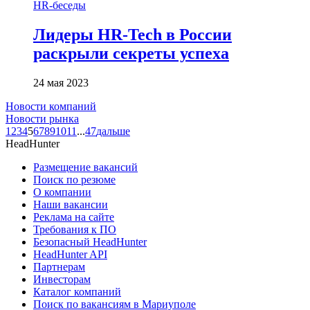
HR-беседы
Лидеры HR-Tech в России
раскрыли секреты успеха
24 мая 2023
Новости компаний
Новости рынка
1
2
3
4
5
6
7
8
9
10
11
...
47
дальше
HeadHunter
Размещение вакансий
Поиск по резюме
О компании
Наши вакансии
Реклама на сайте
Требования к ПО
Безопасный HeadHunter
HeadHunter API
Партнерам
Инвесторам
Каталог компаний
Поиск по вакансиям в Мариуполе