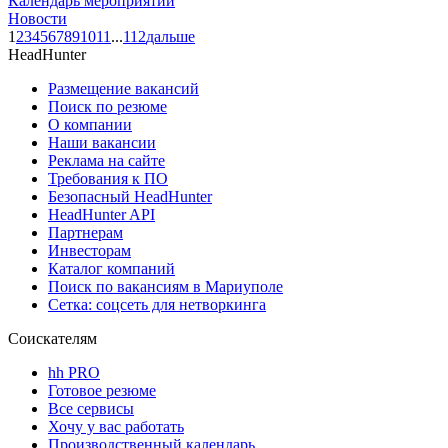
Календарь мероприятий
Новости
1
2
3
4
5
6
7
8
9
10
11
...
112
дальше
HeadHunter
Размещение вакансий
Поиск по резюме
О компании
Наши вакансии
Реклама на сайте
Требования к ПО
Безопасный HeadHunter
HeadHunter API
Партнерам
Инвесторам
Каталог компаний
Поиск по вакансиям в Мариуполе
Сетка: соцсеть для нетворкинга
Соискателям
hh PRO
Готовое резюме
Все сервисы
Хочу у вас работать
Производственный календарь