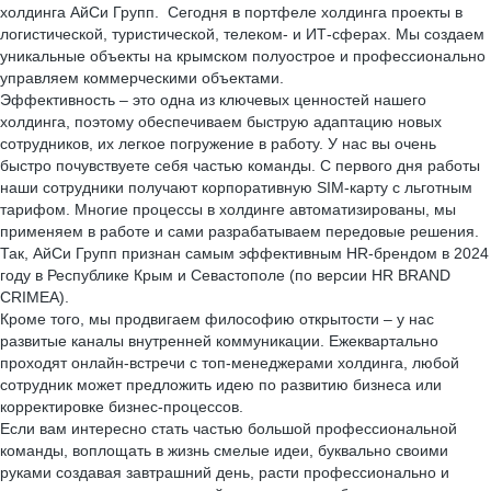
холдинга АйСи Групп. Сегодня в портфеле холдинга проекты в
логистической, туристической, телеком- и ИТ-сферах. Мы создаем
уникальные объекты на крымском полуострое и профессионально
управляем коммерческими объектами.
Эффективность – это одна из ключевых ценностей нашего
холдинга, поэтому обеспечиваем быструю адаптацию новых
сотрудников, их легкое погружение в работу. У нас вы очень
быстро почувствуете себя частью команды. С первого дня работы
наши сотрудники получают корпоративную SIM-карту с льготным
тарифом. Многие процессы в холдинге автоматизированы, мы
применяем в работе и сами разрабатываем передовые решения.
Так, АйСи Групп признан самым эффективным HR-брендом в 2024
году в Республике Крым и Севастополе (по версии HR BRAND
CRIMEA).
Кроме того, мы продвигаем философию открытости – у нас
развитые каналы внутренней коммуникации. Ежеквартально
проходят онлайн-встречи с топ-менеджерами холдинга, любой
сотрудник может предложить идею по развитию бизнеса или
корректировке бизнес-процессов.
Если вам интересно стать частью большой профессиональной
команды, воплощать в жизнь смелые идеи, буквально своими
руками создавая завтрашний день, расти профессионально и