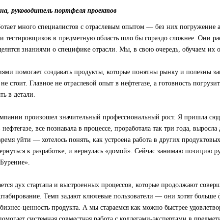
на, руководитель портфеля проектов
аботает много специалистов с отраслевым опытом — без них погружение 
и тестировщиков в предметную область шло бы гораздо сложнее. Они ра
делятся знаниями о специфике отрасли. Мы, в свою очередь, обучаем их 
ями помогает создавать продукты, которые понятны рынку и полезны за
не стоит. Главное не отраслевой опыт в нефтегазе, а готовность погрузит
ть в детали.
омпании произошел значительный профессиональный рост. Я пришла сюд
 нефтегазе, все познавала в процессе, проработала так три года, выросла
ремя уйти — хотелось понять, как устроена работа в других продуктовых
вернуться к разработке, и вернулась «домой». Сейчас занимаю позицию р
«Бурение».
ется дух стартапа и выстроенных процессов, которые продолжают соверше
сштабирование. Темп задают ключевые пользователи — они хотят больше
бизнес-ценность продукта. А мы стараемся как можно быстрее удовлетв
 помогает системная совместная работа с коллегами-экспертами в предмет