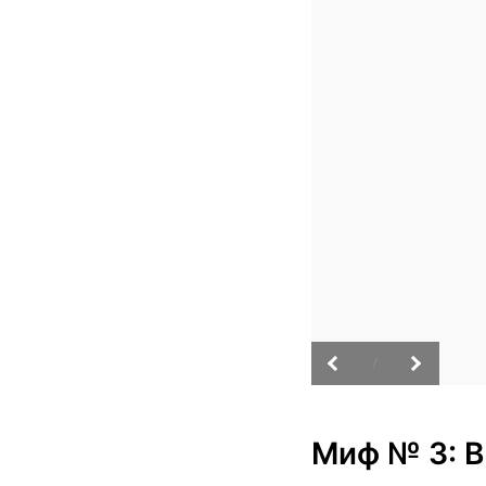
/
Миф № 3: В