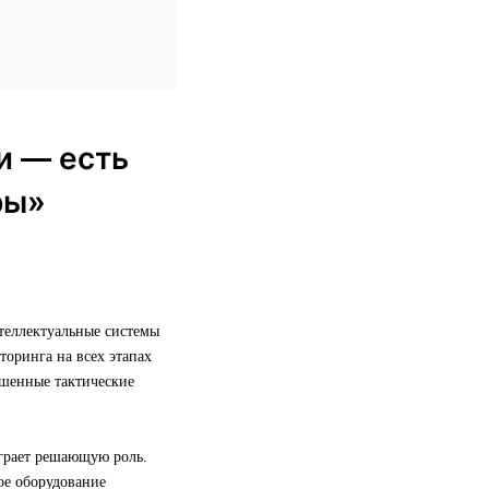
и — есть
ры»
теллектуальные системы
торинга на всех этапах
ешенные тактические
грает решающую роль.
кое оборудование