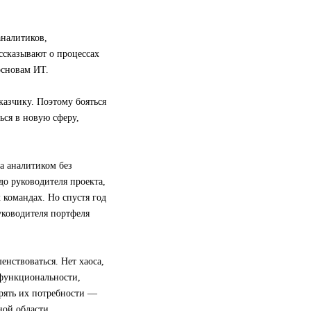
аналитиков,
ссказывают о процессах
основам ИТ.
казчику. Поэтому бояться
ься в новую сферу,
а аналитиком без
 до руководителя проекта,
 командах. Но спустя год
уководителя портфеля
нствоваться. Нет хаоса,
 функциональности,
орять их потребности —
ной области.