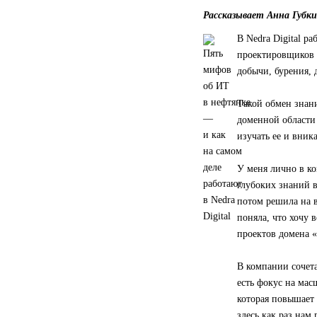
Рассказывает Анна Губки
В Nedra Digital р
проектировщиков 
добычи, бурения, 
Такой обмен знани
доменной области 
изучать ее и вника
У меня лично в к
глубоких знаний в
потом решила на в
поняла, что хочу 
проектов домена 
В компании сочета
есть фокус на ма
которая повышает 
здесь как раз нам