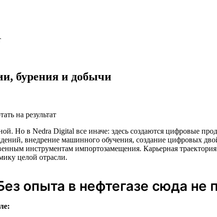
т
и, бурения и добычи
тать на результат
ной. Но в Nedra Digital все иначе: здесь создаются цифровые пр
дений, внедрение машинного обучения, создание цифровых дво
енным инструментам импортозамещения. Карьерная траектория 
мику целой отрасли.
Без опыта в нефтегазе сюда не 
ле: