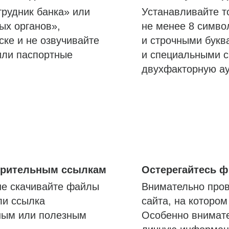
трудник банка» или
Устанавливайте т
ых органов»,
не менее 8 симво
ске и не озвучивайте
и строчными букв
или паспортные
и специальными с
двухфакторную а
озрительным ссылкам
Остерегайтесь 
не скачивайте файлы
Внимательно пров
ли ссылка
сайта, на которо
ным или полезным
Особенно внимате