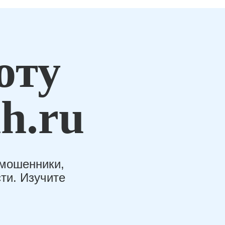
оту
h.ru
-мошенники,
ти. Изучите