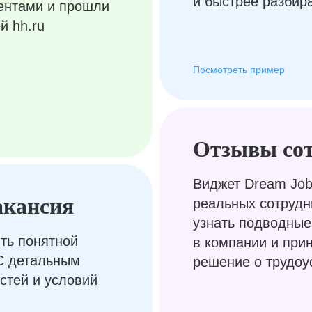
и быстрее разбир
ентами и прошли
й hh.ru
Посмотреть пример
Отзывы со
Виджет Dream Job
акансия
реальных сотрудн
узнать подводные
ть понятной
в компании и при
С детальным
решение о трудоу
стей и условий