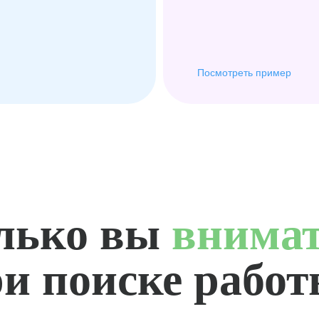
Посмотреть пример
лько вы
внима
и поиске рабо