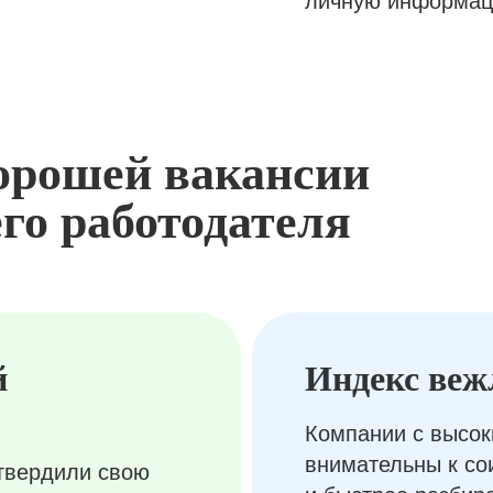
личную информац
орошей вакансии
го работодателя
й
Индекс веж
Компании с высок
внимательны к с
твердили свою