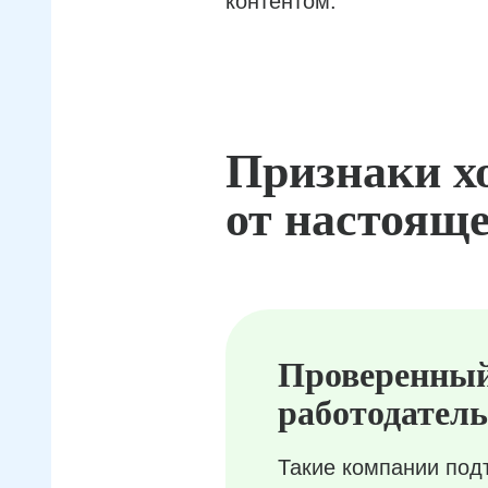
контентом.
Признаки х
от настояще
Проверенны
работодатель
Такие компании под