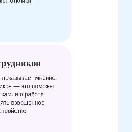
ают отклики
трудников
 показывает мнение
иков — это поможет
 камни о работе
нять взвешенное
стройстве