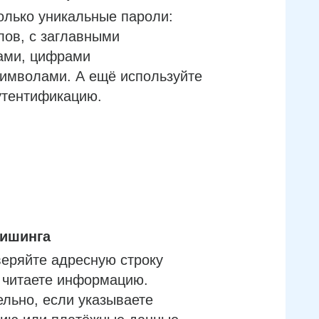
олько уникальные пароли:
лов, с заглавными
ами, цифрами
имволами. А ещё используйте
утентификацию.
фишинга
еряйте адресную строку
м читаете информацию.
льно, если указываете