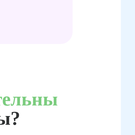
тельны
ты?