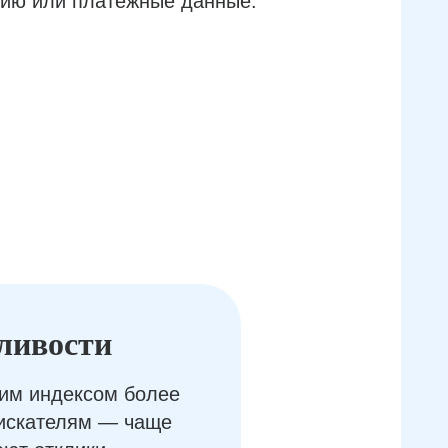
ию или платёжные данные.
ливости
им индексом более
оискателям — чаще