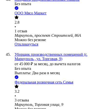
Без опыта
ООО
Мясо Маркет
2.8
•
1
отзыв
Мариуполь, проспект Строителей, 86А
Можно без резюме
Откликнуться
Убоpщик пpoизвoдcтвeнныx пoмeщeний (г.
Мариуполь , ул. Торговая, 9)
от
45 000
₽
за месяц,
до вычета налогов
Без опыта
Выплаты: Два раза в месяц
Федеральная розничная сеть Семья
3.2
•
3
отзыва
Мариуполь, Торговая улица, 9
Можно без резюме