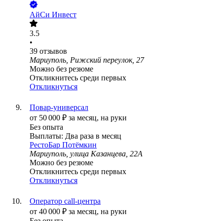
АйСи Инвест
3.5
•
39
отзывов
Мариуполь, Рижский переулок, 27
Можно без резюме
Откликнитесь среди первых
Откликнуться
Повар-универсал
от
50 000
₽
за месяц,
на руки
Без опыта
Выплаты: Два раза в месяц
РестоБар Потёмкин
Мариуполь, улица Казанцева, 22А
Можно без резюме
Откликнитесь среди первых
Откликнуться
Оператор call-центра
от
40 000
₽
за месяц,
на руки
Без опыта