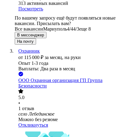
313
активных вакансий
Посмотреть
По вашему запросу ещё будут появляться новые
вакансии. Присылать вам?
Все вакансии
Мариуполь
4/4
4/3
еще 8
В мессенджер
На почту
Охранник
от
115 000
₽
за месяц,
на руки
Опыт 1-3 года
Выплаты: Два раза в месяц
ООО
Охранная организация ГП Группа
Безопасности
5.0
•
1
отзыв
село Лебединское
Можно без резюме
Откликнуться