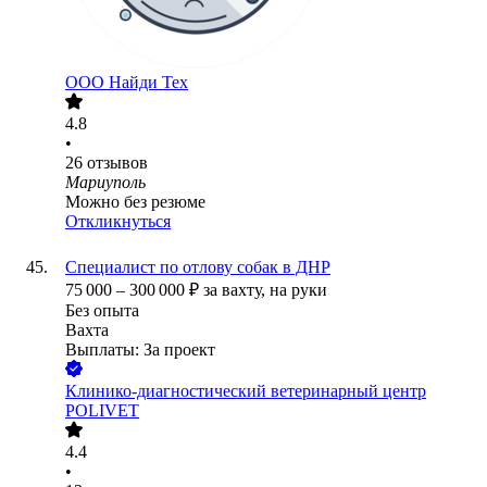
ООО
Найди Тех
4.8
•
26
отзывов
Мариуполь
Можно без резюме
Откликнуться
Специалист по отлову собак в ДНР
75 000
–
300 000
₽
за вахту,
на руки
Без опыта
Вахта
Выплаты: За проект
Клинико-диагностический ветеринарный центр
POLIVET
4.4
•