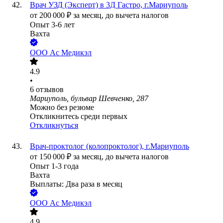
Врач УЗД (Эксперт) в 3Д Гастро, г.Мариуполь
от
200 000
₽
за месяц,
до вычета налогов
Опыт 3-6 лет
Вахта
ООО
Ас Медикэл
4.9
•
6
отзывов
Мариуполь, бульвар Шевченко, 287
Можно без резюме
Откликнитесь среди первых
Откликнуться
Врач-проктолог (колопроктолог), г.Мариуполь
от
150 000
₽
за месяц,
до вычета налогов
Опыт 1-3 года
Вахта
Выплаты: Два раза в месяц
ООО
Ас Медикэл
4.9