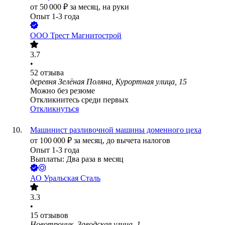
от
50 000
₽
за месяц,
на руки
Опыт 1-3 года
ООО
Трест Магнитострой
3.7
•
52
отзыва
деревня Зелёная Поляна, Курортная улица, 15
Можно без резюме
Откликнитесь среди первых
Откликнуться
Машинист разливочной машины доменного цеха
от
100 000
₽
за месяц,
до вычета налогов
Опыт 1-3 года
Выплаты: Два раза в месяц
АО
Уральская Сталь
3.3
•
15
отзывов
Новотроицк, Заводская улица, 1