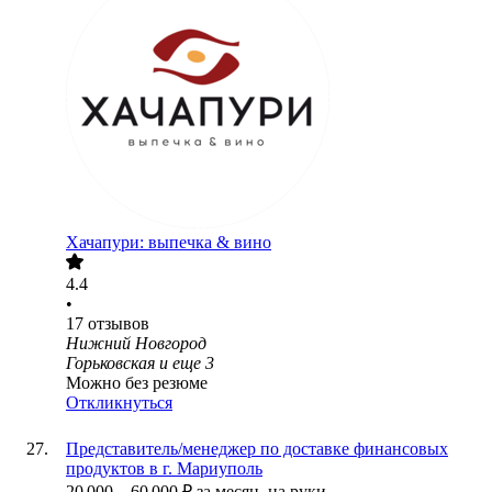
Хачапури: выпечка & вино
4.4
•
17
отзывов
Нижний Новгород
Горьковская
и еще
3
Можно без резюме
Откликнуться
Представитель/менеджер по доставке финансовых
продуктов в г. Мариуполь
20 000
–
60 000
₽
за месяц,
на руки