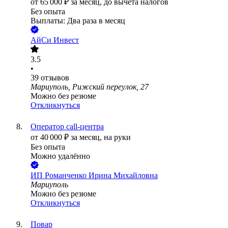
от
65 000
₽
за месяц,
до вычета налогов
Без опыта
Выплаты: Два раза в месяц
АйСи Инвест
3.5
•
39
отзывов
Мариуполь, Рижский переулок, 27
Можно без резюме
Откликнуться
Оператор call-центра
от
40 000
₽
за месяц,
на руки
Без опыта
Можно удалённо
ИП
Романченко Ирина Михайловна
Мариуполь
Можно без резюме
Откликнуться
Повар