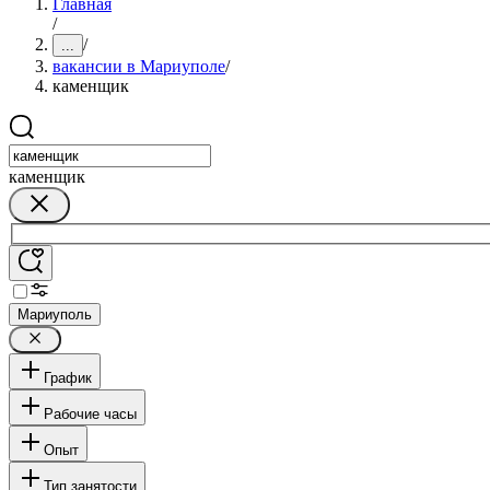
Главная
/
/
...
вакансии в Мариуполе
/
каменщик
каменщик
Мариуполь
График
Рабочие часы
Опыт
Тип занятости