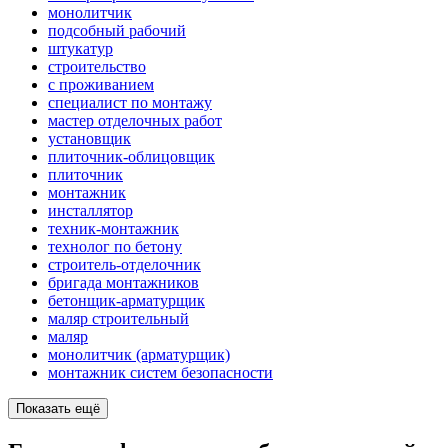
монолитчик
подсобный рабочий
штукатур
строительство
с проживанием
специалист по монтажу
мастер отделочных работ
установщик
плиточник-облицовщик
плиточник
монтажник
инсталлятор
техник-монтажник
технолог по бетону
строитель-отделочник
бригада монтажников
бетонщик-арматурщик
маляр строительный
маляр
монолитчик (арматурщик)
монтажник систем безопасности
Показать ещё