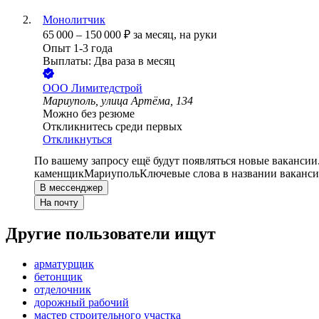
Монолитчик
65 000
–
150 000
₽
за месяц,
на руки
Опыт 1-3 года
Выплаты: Два раза в месяц
ООО
Лимитедстрой
Мариуполь, улица Артёма, 134
Можно без резюме
Откликнитесь среди первых
Откликнуться
По вашему запросу ещё будут появляться новые вакансии
каменщик
Мариуполь
Ключевые слова в названии ваканси
В мессенджер
На почту
Другие пользователи ищут
арматурщик
бетонщик
отделочник
дорожный рабочий
мастер строительного участка