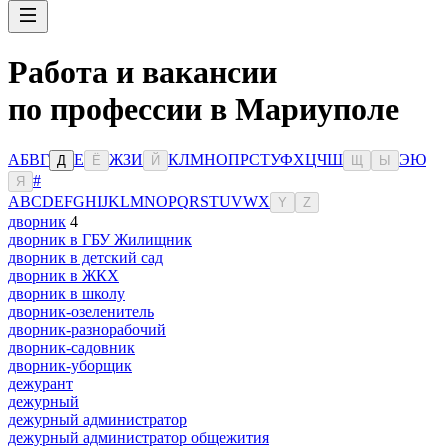
Работа и вакансии
по профессии в Мариуполе
А
Б
В
Г
Е
Ж
З
И
К
Л
М
Н
О
П
Р
С
Т
У
Ф
Х
Ц
Ч
Ш
Э
Ю
Д
Ё
Й
Щ
Ы
#
Я
A
B
C
D
E
F
G
H
I
J
K
L
M
N
O
P
Q
R
S
T
U
V
W
X
Y
Z
дворник
4
дворник в ГБУ Жилищник
дворник в детский сад
дворник в ЖКХ
дворник в школу
дворник-озеленитель
дворник-разнорабочий
дворник-садовник
дворник-уборщик
дежурант
дежурный
дежурный администратор
дежурный администратор общежития