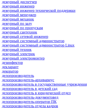
дежурный диспетчер
дежурный инженер
дежурный инженер технической поддержки
дежурный менеджер
дежурный механик
дежурный по залу
дежурный по пропускам
дежурный сантехник
дежурный сетевой инженер
дежурный системный администратор
дежурный системный администратор Linux
дежурный техник
дежурный электрик
дежурный электромонтер
дезинфектор
декларант
декоратор
делопроизводитель
делопроизводитель-архивариус
делопроизводитель в государственные учреждения
делопроизводитель в детский сад
делопроизводитель в юридический отдел
делопроизводитель-документовед
делопроизводитель-оператор ПК
делопроизводитель отдела кадров