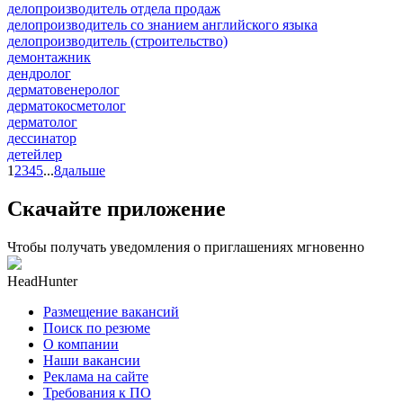
делопроизводитель отдела продаж
делопроизводитель со знанием английского языка
делопроизводитель (строительство)
демонтажник
дендролог
дерматовенеролог
дерматокосметолог
дерматолог
дессинатор
детейлер
1
2
3
4
5
...
8
дальше
Скачайте приложение
Чтобы получать уведомления о приглашениях мгновенно
HeadHunter
Размещение вакансий
Поиск по резюме
О компании
Наши вакансии
Реклама на сайте
Требования к ПО