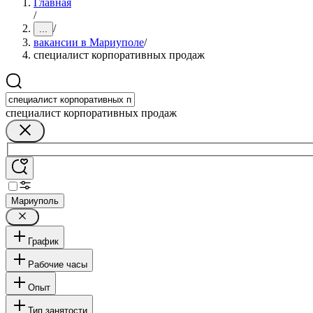
Главная
/
/
...
вакансии в Мариуполе
/
специалист корпоративных продаж
специалист корпоративных продаж
Мариуполь
График
Рабочие часы
Опыт
Тип занятости